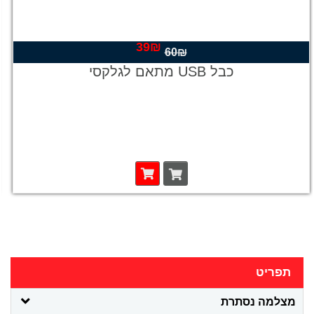
39
₪
המחיר
המחיר
60
₪
המקורי
הנוכחי
כבל USB מתאם לגלקסי
היה:
הוא:
39₪.
60₪.
תפריט
מצלמה נסתרת