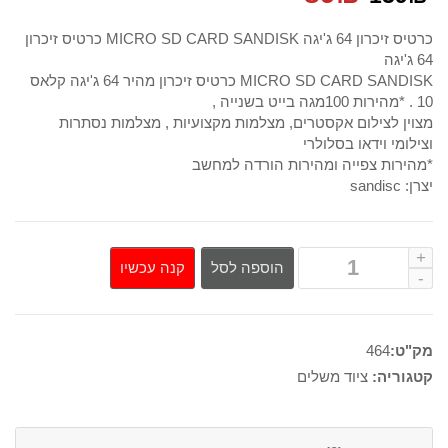
המקורי
הנוכחי
כרטיס זיכרון 64 ג'יגה MICRO SD CARD SANDISK כרטיס זיכרון
64 ג'יגה
היה:
הוא:
MICRO SD CARD SANDISK כרטיס זיכרון מהיר 64 ג'יגה קלאס
10 . *מהירות 100מגה בייט בשנייה ,
89₪.
139₪.
מצוין לצילום אקסטרים, מצלמות מקצועיות , מצלמות נסתרות
וצילומי וידאו בסלולרי
*מהירות צפייה ומהירות הורדה למחשב
יצרן: sandisc
קנה עכשיו
הוספה לסל
מק"ט:
464
קטגוריה:
ציוד משלים