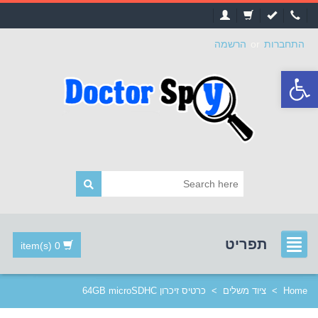
התחברות
or
הרשמה
פתח
סרגל
נגישות
תפריט
0 item(s)
Home
>
ציוד משלים
>
כרטיס זיכרון 64GB microSDHC