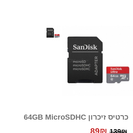
כרטיס זיכרון 64GB MicroSDHC
המחיר
המחיר
89
₪
139
₪