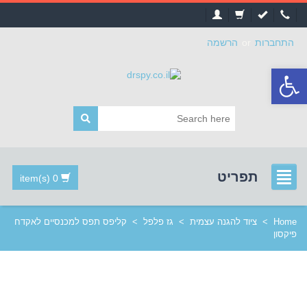
התחברות
or
הרשמה
פתח
סרגל
נגישות
תפריט
0 item(s)
Home
>
ציוד להגנה עצמית
>
גז פלפל
>
קליפס תפס למכנסיים לאקדח
פיקסון