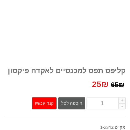
קליפס תפס למכנסיים לאקדח פיקסון
המחיר
המחיר
25
₪
65
₪
המקורי
הנוכחי
קנה עכשיו
הוספה לסל
היה:
הוא:
25₪.
65₪.
מק"ט:
1-2343