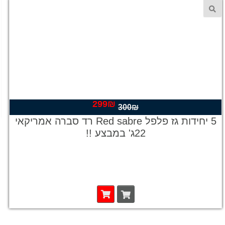
299
₪
המחיר
המחיר
300
₪
המקורי
הנוכחי
5 יחידות גז פלפל Red sabre רד סברה אמריקאי
היה:
הוא:
22ג' במבצע !!
299₪.
300₪.