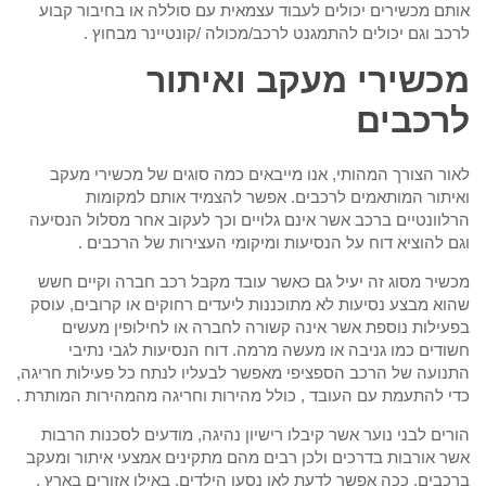
אותם מכשירים יכולים לעבוד עצמאית עם סוללה או בחיבור קבוע
לרכב וגם יכולים להתמגנט לרכב/מכולה /קונטיינר מבחוץ .
מכשירי מעקב ואיתור
לרכבים
לאור הצורך המהותי, אנו מייבאים כמה סוגים של מכשירי מעקב
ואיתור המותאמים לרכבים. אפשר להצמיד אותם למקומות
הרלוונטיים ברכב אשר אינם גלויים וכך לעקוב אחר מסלול הנסיעה
וגם להוציא דוח על הנסיעות ומיקומי העצירות של הרכבים .
מכשיר מסוג זה יעיל גם כאשר עובד מקבל רכב חברה וקיים חשש
שהוא מבצע נסיעות לא מתוכננות ליעדים רחוקים או קרובים, עוסק
בפעילות נוספת אשר אינה קשורה לחברה או לחילופין מעשים
חשודים כמו גניבה או מעשה מרמה. דוח הנסיעות לגבי נתיבי
התנועה של הרכב הספציפי מאפשר לבעליו לנתח כל פעילות חריגה,
כדי להתעמת עם העובד , כולל מהירות וחריגה מהמהירות המותרת .
הורים לבני נוער אשר קיבלו רישיון נהיגה, מודעים לסכנות הרבות
אשר אורבות בדרכים ולכן רבים מהם מתקינים אמצעי איתור ומעקב
ברכבים. ככה אפשר לדעת לאן נסעו הילדים, באילו אזורים בארץ ,