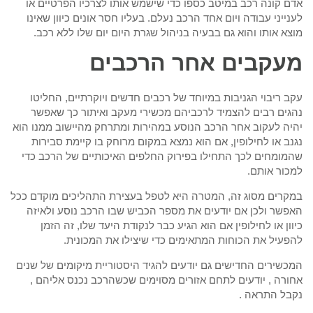
אדם קונה רכב במיטב כספו כדי שישמש אותו לצרכיו הפרטיים או
לענייני עבודה ויום אחד הרכב נעלם. בעליו חסר אונים כיוון שאינו
מוצא אותו והוא גם בבעיה בניהול שגרת היום יום שלו ללא רכב.
מעקבים אחר הרכבים
עקב ריבוי הגניבות במיוחד של רכבים חדשים ויוקרתיים, החליטו
נהגים רבים להצמיד לרכביהם מכשירי מעקב ואיתור כך שאפשר
יהיה לעקוב אחר הרכב הנוסע במהירות ומתרחק מהיישוב ממנו הוא
נגנב או לחילופין, אם הוא נמצא במקום מרוחק בו קיימת סבירות
שהמומחים לכך התחילו בפירוק החלפים האיכותיים של הרכב כדי
למכור אותם.
במקרים מסוג זה, המטרה היא לטפל בעצירת התהליכים מוקדם ככל
האפשר ולכן אם יודעים את מספר הכביש שבו הרכב נוסע ולאיזה
כיוון או לחילופין אם הוא הגיע כבר לנקודת היעד שלו, זה הזמן
להפעיל את הכוחות המתאימים כדי שיצילו את המכונית.
המכשירים החדישים גם יודעים להגיד היסטוריית מיקומים של שנים
אחורה , יודעים לתחם אזורים מסוימים שכשהרכב נכנס אליהם ,
נקבל התראה .