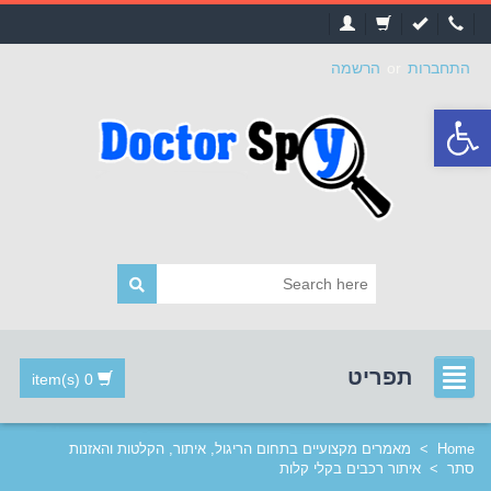
התחברות
or
הרשמה
פתח
סרגל
נגישות
תפריט
0 item(s)
Home
>
מאמרים מקצועיים בתחום הריגול, איתור, הקלטות והאזנות
סתר
>
איתור רכבים בקלי קלות