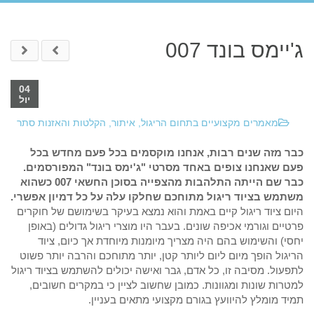
ג'יימס בונד 007
04
יול
מאמרים מקצועיים בתחום הריגול, איתור, הקלטות והאזנות סתר
כבר מזה שנים רבות, אנחנו מוקסמים בכל פעם מחדש בכל
פעם שאנחנו צופים באחד מסרטי "ג'ימס בונד" המפורסמים.
כבר שם הייתה התלהבות מהצפייה בסוכן החשאי 007 כשהוא
משתמש בציוד ריגול מתוחכם שחלקו עלה על כל דמיון אפשרי.
היום ציוד ריגול קיים באמת והוא נמצא בעיקר בשימושם של חוקרים
פרטיים וגורמי אכיפה שונים. בעבר היו מוצרי ריגול גדולים (באופן
יחסי) והשימוש בהם היה מצריך מיומנות מיוחדת אך כיום, ציוד
הריגול הופך מיום ליום ליותר קטן, יותר מתוחכם והרבה יותר פשוט
לתפעול. מסיבה זו, כל אדם, גבר ואישה יכולים להשתמש בציוד ריגול
למטרות שונות ומגוונות. כמובן שחשוב לציין כי במקרים חשובים,
תמיד מומלץ להיוועץ בגורם מקצועי מתאים בעניין.