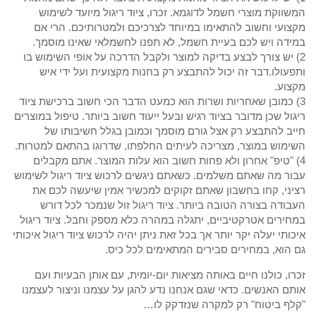
המשווקת מוצרי חשמל לדוגמא. זכרו, ציוד ריגול מיועד לשימוש
מקצועי וחשוב להתאימו במיוחד לצרכיכם ולמטרותיכם. הרי אם
במידה ויש לכם בעיית חשמל, לא תפנו לחשמלאי שאינו מוסמך.
2) יש צורך לבצע בדיקה למוצר ולקבל הדרכה על אופי השימוש בו
ותפעולו.דבר זה יכול להתבצע רק בחנות מקצועית ועל ידי איש
מקצוע.
3) כמובן שאחריות ושרות הוא כמעט הדבר הכי חשוב ברכישת ציוד
ריגול שכן מדובר בציוד רגיש ובעל ייעוד חשוב ביותר. טיפול במוצרים
חייב להתבצע רק אצל גורם מוסמך וכמובן בגלל חשיבותו של
השימוש במוצר, מצריכה לעיתים החלפתו, שדרוגו בהתאם למטרות.
4) "טיפ" אחרון ולא פחות חשוב הוא עלות המוצר. אתם מקבלים
עבור מה שאתם משלמים. כשאתם ניגשים לרכוש ציוד ריגול לשימוש
רציני, קחו בחשבון שאתם זקוקים למכשיר אמין שיעשה לכם את
העבודה בצורה הטובה ביותר. ציוד ריגול זול שנמכר לכל דורש
במחירים אטרקטיביים, יתגלה במהרה כלא מספק וחבל. ציוד ריגול
איכותי יעלה יקר יותר אך בכל זאת ניתן יהיה לרכוש ציוד ריגול איכותי
גם הוא, במחירים סבירים המתאימים לכל כיס.
זכרו, כולנו חיים באותה מציאות יום-יומית, עם אותן הבעיות ועם
אותם האנשים. כדאי שגם אנחנו נדע להגן על עצמנו וניצור לעצמנו
"קלף ביטוח" רק למקרה שנזדקק לו…