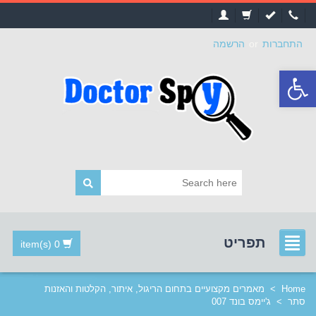
התחברות
or
הרשמה
פתח
סרגל
נגישות
תפריט
0 item(s)
Home
>
מאמרים מקצועיים בתחום הריגול, איתור, הקלטות והאזנות
סתר
>
ג'יימס בונד 007