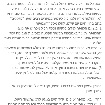
האם כל אחד זקוק לציוד ריגול כלשהו ? התשובה לכך טמונה בכם.
דעתי האישית הינה כי כל אחד ואחת מאיתנו זקוק/ה לציוד ריגול
כלשהו בשלב כלשהו בחיים. ציוד ריגול מאפשר תיעוד בצילום וידאו
ו/או הקלטת אודיו ולכן יכול לשמש במקרים רבים שאנו "נתקלים"
בהם בחיי היום יום שלנו. להלן מספר דוגמאות:
1) ביצענו הלוואה לאדם כלשהו וכעת הנ"ל מכחיש את נושא
ההלוואה. תיעוד באמצעות מכשיר הקלטה בנסיבות הנכונות יכול
לשמש אותנו כראייה במידה ונזדקק להגיש תביעה לבית משפט כנגד
הלווה.
2) היינו מעורבים במפגע כלשהו או תאונה (שלא באשמתנו) ובמעמד
זה, הפוגע אישר והודה באשמה. כעת ולאחר שחלף זמן מה, חזר בו
הפוגע מהודאתו ואנו מוצאים כי אין בידינו כל ראייה לעניין. גם
במקרה זה, שימוש במכשיר הקלטה היה יכול לסייע בעניין.
3) מטרידים אותנו בעבודה ואף אחד לא מאמין לנו. שימוש בציוד
ריגול הכולל מצלמה נסתרת והקלטה יכול בהחלט להגן עלינו
בסיטואציה כזו.
כמובן שישנן דוגמאות רבות נוספות, אך נראה לי שהרעיון בנוגע
לצורך מובן.
להלן יובאו מספר "טיפים" ידידותיים בנוגע לרכישת ציוד ריגול:
1) יש לרכוש את הציוד מחנות מקצועית בלבד ולא כך סתם מחנות