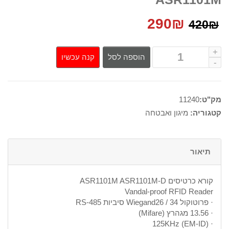
המחיר
המחיר
290
₪
420
₪
המקורי
הנוכחי
קנה עכשיו
הוספה לסל
היה:
הוא:
290₪.
420₪.
מק"ט:
11240
קטגוריה:
מיגון ואבטחה
תיאור
קורא כרטיסים ASR1101M ASR1101M-D
Vandal-proof RFID Reader
· פרוטוקול Wiegand26 / 34 סיביות RS-485
· 13.56 מגהרץ (Mifare)
· 125KHz (EM-ID)