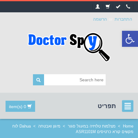
התחברות
or
הרשמה
פתח
סרגל
נגישות
תפריט
0 item(s)
Home
>
מצלמות טלויזיה במעגל סגור
>
מיגון ואבטחה
>
Dahua לוח
מקשים קורא כרטיסים ASR1101M