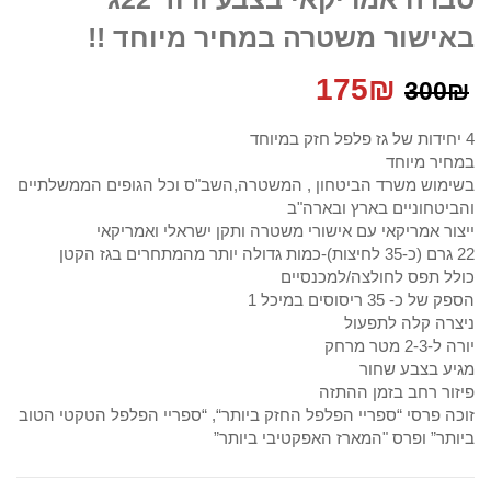
באישור משטרה במחיר מיוחד !!
המחיר
המחיר
175
₪
300
₪
המקורי
הנוכחי
4 יחידות של גז פלפל חזק במיוחד
במחיר מיוחד
היה:
הוא:
בשימוש משרד הביטחון , המשטרה,השב"ס וכל הגופים הממשלתיים
והביטחוניים בארץ ובארה"ב
175₪.
300₪.
ייצור אמריקאי עם אישורי משטרה ותקן ישראלי ואמריקאי
22 גרם (כ-35 לחיצות)-כמות גדולה יותר מהמתחרים בגז הקטן
כולל תפס לחולצה/למכנסיים
הספק של כ- 35 ריסוסים במיכל 1
ניצרה קלה לתפעול
יורה ל-2-3 מטר מרחק
מגיע בצבע שחור
פיזור רחב בזמן ההתזה
זוכה פרסי “ספריי הפלפל החזק ביותר“, “ספריי הפלפל הטקטי הטוב
ביותר” ופרס "המארז האפקטיבי ביותר”