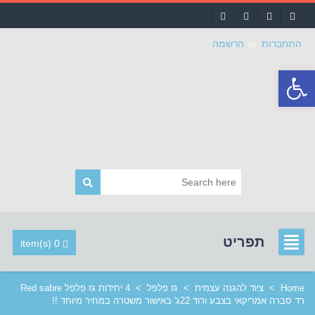
התחברות
or
הרשמה
פתח
סרגל
נגישות
תפריט
0 item(s)
Home
>
ציוד להגנה עצמית
>
גז פלפל
>
4 יחידות גז פלפל Red sabre
רד סברה אמריקאי בצבע ורוד 22ג' באישור משטרה במחיר מיוחד !!