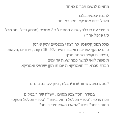
מתאים לנשים וגברים כאחד
להגנה עצמית בלבד
פלפל דרום אמריקאי חזק במיוחד
היחידי עם גז בלחץ גבוה המתיז ל כ 3 מטרים (מרחק גדול יותר מכל
סוג פלפל אחר )
כולל תפס(קליפס) לחולצה / מכנסיים /תיק /ארנק
גורם לתוקף לצריבות ואיבוד ראייה ל20 -15 דקות , גירודים ,הקאות
,נפיחויות וקוצר נשימה חריף
תופעות לוואי למשך כמה שעות עד ימים
חברת סברא רד האמריקאית עם תו תקן ישראלי ואמריקאי
* מגיע בצבע שחור /ורוד/תכלת , ניתן לערבב בינהם
במידה וחסר צבע מסוים , יישלח שחור במקום
זוכה פרסי : “ספריי הפלפל החזק ביותר“, “ספריי הפלפל הטקטי
הטוב ביותר” ופרס "המארז האפקטיבי ביותר”