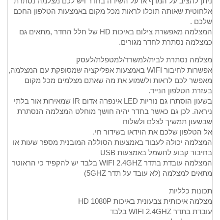
ניתן להציב על המדף או על השידה בחדר ויש לכם מצלמה נסתרת
אלחוטית שאותה תוכלו לראות מכל מקום באמצעות הטלפון החכם
שלכם .
המצלמה מאפשרת צילום באיכות HD של חלל החדר ,מתאים גם
כמצלמה נסתרת לחדר מגורים.
מצלמה נסתרת לבית/למשרד/למטפלת/לעסק
אפשרות לחיבור WIFI באמצעות אפליקציה שמסופקת עם המצלמה,
מאפשר לכם לראות ולשמוע את מה שאתם מצלמים מכל מקום
בעזרת הטלפון הנייד.
בשעון הוסתרו גם נוריות LED אינפרה אדום IR שמאירות אור בלתי
ניראה. לכן גם כאשר בחדר יהיה חושך מוחלט המצלמה הנסתרת
שבשעון תמשיך לצלם ולשלוח
אל הטלפון שלכם את הוידאו בשידור חי.
המצלמה יכולה לעבוד באמצעות הסוללה המובנית מספר שעות או
בחיבור קבוע לחשמל באמצעות USB
המצלמה עובדת בתדר WIFI 2.4GHZ בלבד יש להקפיד כי הראוטר
מתאים למצלמה (לא עובד על תדר 5GHZ)
תכונות כלליות
מצלמה איכותית צבעונית באיכות HD 1080P
עובדת בתדר WIFI 2.4GHZ בלבד