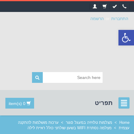
התחברות
or
הרשמה
פתח
סרגל
נגישות
תפריט
0 item(s)
Home
>
מצלמות טלויזיה במעגל סגור
>
ערכות מושלמות להתקנה
עצמית
>
מצלמה נסתרת WIFI בשעון שולחני כולל ראיית לילה