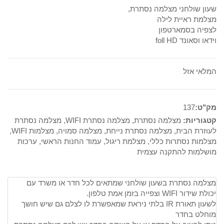
המקורי
הנוכחי
שעון שולחני מצלמה נסתרת,
מצלמת ראיית לילה
היה:
הוא:
לצפיה בסמארטפון
וידאו וסאונד foll HD
749₪.
900₪.
המלאי אזל
מק"ט:
137
קטגוריות:
מצלמה נסתרת
,
מצלמה נסתרת WIFI
,
מצלמה נסתרת
לעוזרת הבית
,
מצלמה נסתרת נייחת
,
מצלמה סמויה
,
מצלמות WIFI
,
מצלמות נסתרות כללי
,
מצלמת ריגול
,
עמוד החנות הראשי
,
ערכות
מושלמות להתקנה עצמית
מצלמה נסתרת בשעון שולחני שמתאים לכל חדר או משרד עם
יכולת שידור WIFI וצפייה בזמן אמת טלפון.
לשעון תאורת IR בלתי ניראת שמאפשרת לו לצלם גם שיש חושך
מוחלט בחדר