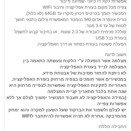
אפשרות לקול דו כיווני -שמיעה ודיבור
צפיה מכל מקום בעזרת אפליקציה וחיבור WIFI
המכשיר תומך בכרטיס זיכרון מיקרו עד 64GB (לא כלול)
נורית אינפרה אדום 940 ננומטר המאפשרת צילום בתנאי חושך
לטווח של עד 3-4 מטר.
סוללה פנימית לעבודה של 2-3 שעות , או בחיבור קבוע לחשמל
בעזרת כבל USB
הפעלה פשוטה בעזרת כפתור או דרך האפליקציה.
חשוב לדעת
מצלמה אשר הופעלה ע"י הלקוח ונעשתה התאמה בין
המצלמה לנייד בעזרת האפליקציה
לא ניתנת להחזר מסיבות של אבטחת מידע.
במכשירים אשר תומכים בצפיה מרחוק בעזרת האפליקציה,
האחריות לתקינות האפליקציה ואפשרות לצפייה מרחוק היא
שנה אחת בלבד מתאריך קניית המצלמה
(במידה והאפליקציה לא תעבוד המכשיר ימשיך לצלם אך ללא
אפשרות צפייה
יש לצלם ולשמור את הברקוד שעל השעון למקרה והוא ימחק
מהמדבקה ,אחרת לא תהיה אפשרות להיתחבר לWIFI
החבילה כוללת: