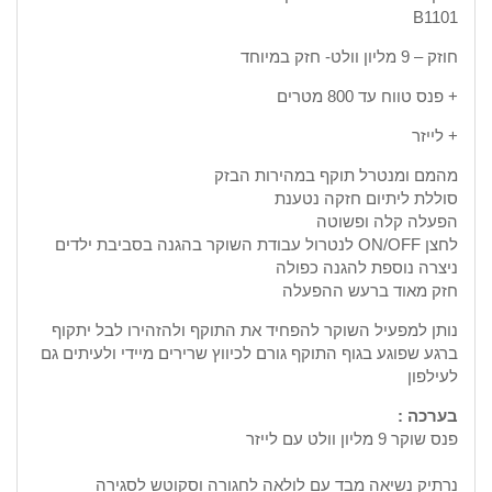
B1101
חוזק – 9 מליון וולט- חזק במיוחד
+ פנס טווח עד 800 מטרים
+ לייזר
מהמם ומנטרל תוקף במהירות הבזק
סוללת ליתיום חזקה נטענת
הפעלה קלה ופשוטה
לחצן ON/OFF לנטרול עבודת השוקר בהגנה בסביבת ילדים
ניצרה נוספת להגנה כפולה
חזק מאוד ברעש ההפעלה
נותן למפעיל השוקר להפחיד את התוקף ולהזהירו לבל יתקוף
ברגע שפוגע בגוף התוקף גורם לכיווץ שרירים מיידי ולעיתים גם
לעילפון
בערכה :
פנס שוקר 9 מליון וולט עם לייזר
נרתיק נשיאה מבד עם לולאה לחגורה וסקוטש לסגירה