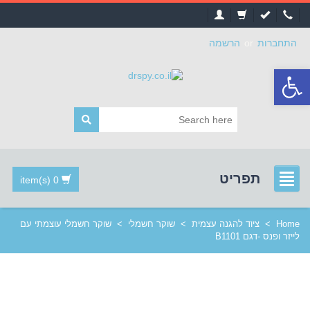
התחברות
or
הרשמה
פתח
סרגל
נגישות
תפריט
0 item(s)
Home
>
ציוד להגנה עצמית
>
שוקר חשמלי
>
שוקר חשמלי עוצמתי עם
לייזר ופנס -דגם B1101