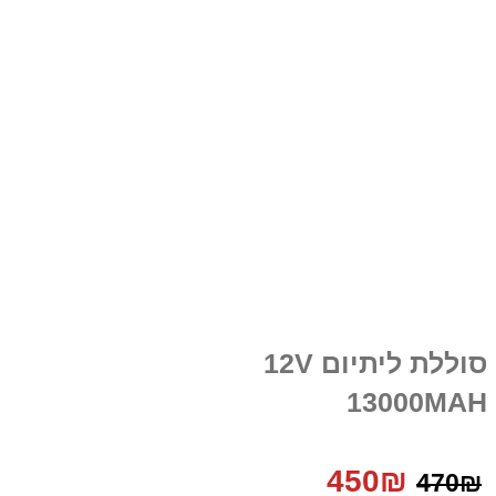
סוללת ליתיום 12V
13000MAH
המחיר
המחיר
450
₪
470
₪