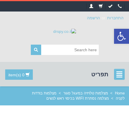
התחברות
or
הרשמה
פתח
סרגל
נגישות
תפריט
0 item(s)
Home
>
מצלמות טלויזיה במעגל סגור
>
מצלמות בודדות
לקניה
>
מצלמה נסתרת WIFI בכיסוי ראש לנשים