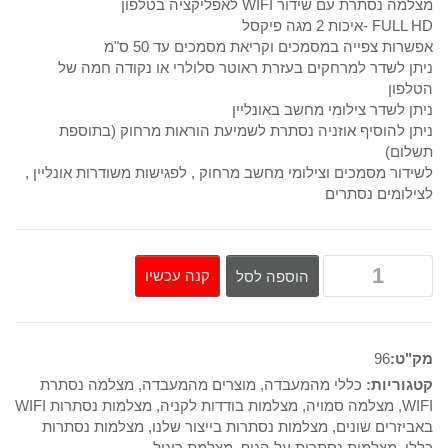
מצלמה נסתרת עם שידור WIFI לאפליקציה בטלפון
FULL HD -איכות 2 מגה פיקסל
היה:
הוא:
אפשרות צפייה במסמכים וקריאת מסמכים עד 50 ס"מ
ניתן לשדר למרחקים בעזרת ראוטר סלולרי או נקודה חמה של
1,450₪.
1,650₪.
הטלפון
ניתן לשדר צילומי מחשב באונליין
ניתן להוסיף אוזניה נסתרת לשמיעת הוראות מרחוק (בתוספת
תשלום)
לשידור מסמכים וצילומי מחשב מרחוק , לפגישות משודרות אונליין ,
לצילומים נסתרים
קנה עכשיו
הוספה לסל
מק"ט:
96
קטגוריות:
כללי מהמעבדה
,
מוצרים מהמעבדה
,
מצלמה נסתרת
WIFI
,
מצלמה סמויה
,
מצלמות בודדות לקניה
,
מצלמות נסתרות WIFI
באביזרים שונים
,
מצלמות נסתרות בייצור שלנו
,
מצלמות נסתרות
כללי
,
מצלמות נסתרות על הגוף
,
מצלמת ריגול