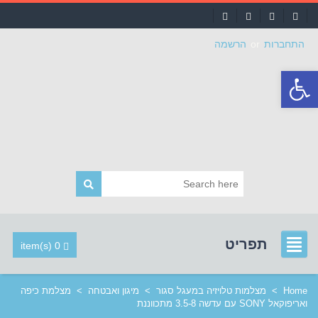
התחברות
or
הרשמה
פתח
סרגל
נגישות
תפריט
0 item(s)
Home
>
מצלמות טלויזיה במעגל סגור
>
מיגון ואבטחה
>
מצלמת כיפה
ואריפוקאל SONY עם עדשה 3.5-8 מתכווננת