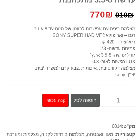
המחיר
המחיר
770
₪
910
₪
המקורי
הנוכחי
מצלמת כיפה עם אפשרות לכוונון של הזום עד 8 אינץ`,
דגם – ואריפוקאל SONY SUPER HAD VF
היה:
הוא:
רזולוציה – 420 קו
פתיחת עדשה- 3\1
770₪.
910₪.
גודל עדשה- 3.5-8 אינץ`
LUX רגישות לאור- 0.3
מצלמה דקורטיבית ,איכותית ,צבע קרם למשרד \בית.
יצרן: sony
קנה עכשיו
הוספה לסל
מק"ט:
0014
קטגוריות:
מיגון ואבטחה
,
מצלמות בודדות לקניה
,
מצלמות ומערכת