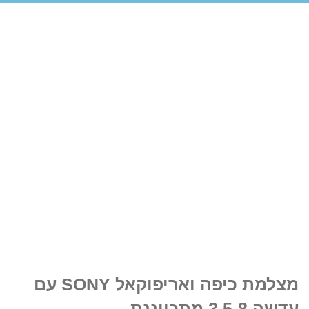
מצלמת כיפה ואריפוקאל SONY עם
עדשה 3.5-8 מתכווננת