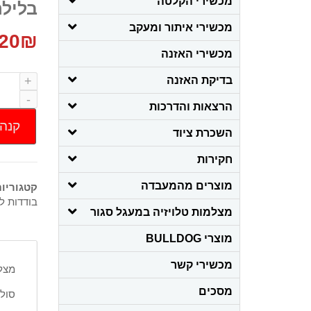
מכשירי הקלטה
בליל
מכשירי איתור ומעקב
20
₪
מכשירי האזנה
בדיקת האזנה
הרצאות והדרכות
קנה 
השכרת ציוד
חקירות
מוצרים מהמעבדה
קטגוריו
בודדות ל
מצלמות טלויזיה במעגל סגור
מוצרי BULLDOG
מכשירי קשר
מצלמת 4MP דג
מסכים
סולל