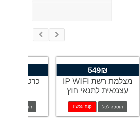
חיר
549
₪
₪
כחי
 16GB
מצלמת רשת IP WIFI
:
עצמאית לתנאי חוץ
C
2
32GB עם ראיית לילה
קנה עכשיו
הוספה לסל
הוספ