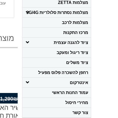
מצלמות ZETTA
עובדת בר
מצלמות נסתרות סלולריות 3G/4G
מצלמות לרכב
מרכז התקנות
מוצרי
ציוד להגנה עצמית
ציוד ריגול ומעקב
ציוד משלים
מכש
רחפן להשכרה פלוס מפעיל
בתא
אינטרקום
ה
עמוד החנות הראשי
395
₪
המחיר
המחיר
540
₪
מחירי חיסול
המקורי
הנוכחי
ם זעיר
עינית דיגיטלית מצלמת
היה:
הוא:
צור קשר
לדלת + מסך 4.3