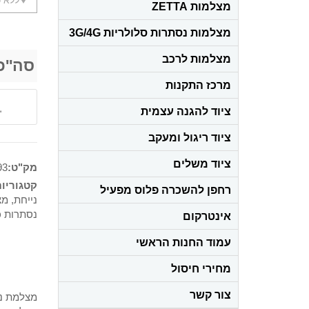
מצלמות ZETTA
מצלמות נסתרות סלולריות 3G/4G
מצלמות לרכב
סה''כ
מרכז התקנות
ציוד להגנה עצמית
ציוד ריגול ומעקב
ציוד משלים
מק"ט:
93
קטגוריו
רחפן להשכרה פלוס מפעיל
נייחת
,
מצ
נסתרות כ
אינטרקום
עמוד החנות הראשי
מחירי חיסול
צור קשר
מצלמת נסתרת זעירה 4G מ