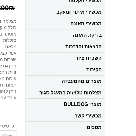
מכשירי הקלטה
800
₪
מכשירי איתור ומעקב
מצלמה נסתרת 4G לצפייה מרח
מכשירי האזנה
כולל מיקר
מוסתר בקו
בדיקת האזנה
הרצאות והדרכות
מלאה
אפליקציה
השכרת ציוד
ישירות מ
ניתן גם 
חקירות
זווית רחבה – 20
איכות מצלמה – 5 
מוצרים מהמעבדה
תמונה חד
ניתן לזהות מספ
מצלמות טלויזיה במעגל סגור
עובד עם 
מוצרי BULLDOG
מכשירי קשר
כרטיס זי
מסכים