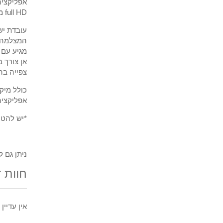
אפליקציה
full HD מגה פיקסל- 5 !!!
עובדת יש
המצלמה מ
מגיע עם סוללה ל-10 שעות מינימום +ח
אן צורך 
צפייה בה
כולל מיק
אפליקצי
*יש להטע
ניתן גם 
חוות 
אין עדיין