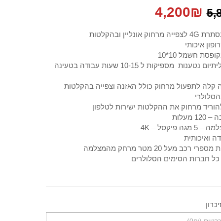
המחיר
המחיר
4,200
₪
5,
המקורי
הנוכחי
וק אונליין ובהקלטות
ופון איכותי
היה:
הוא:
פסת חשמל 10*10
סוללות ליתיום נטענות מספיקות ל 10-15 שעות עבודה בטעינה
4,200₪.
5,800₪.
 קלה לתפעול מרחוק כולל האזנה וצפייה בהקלטות
הסלולרי
להוריד מרחוק את ההקלטות ישירות לטלפון
1 מעלות
מגה פיקסל – 4K
ה ואיכותית
רי רכב מעל 20 מטר מרחק מהמצלמה
כל חברות הסימים הסלולרים
כרון