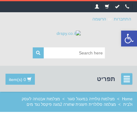
התחברות
or
הרשמה
פתח
סרגל
נגישות
תפריט
0 item(s)
Home
>
מצלמות טלויזיה במעגל סגור
>
מצלמות אבטחה לעסק
ולבית
>
מצלמה סלולרית חיצונית שחורה 2מגה פיקסל נגד מים