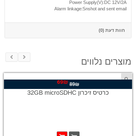
Power Supply(V):DC 12V/2A
Alarm linkage:Snshot and sent email
חוות דעת (0)
מוצרים נלווים
69
₪
המחיר
המחיר
89
₪
המקורי
הנוכחי
כרטיס זיכרון 32GB microSDHC
היה:
הוא:
69₪.
89₪.