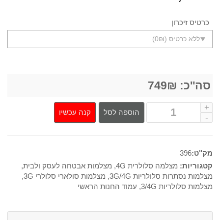
המקורי
הנוכחי
כרטיס זיכרון
היה:
הוא:
749₪.
1,190₪.
סה''כ:
₪
749
קנה עכשיו
הוספה לסל
מק"ט:
396
קטגוריות:
מצלמה סלולרית 4G
,
מצלמות אבטחה לעסק ולבית
,
מצלמות נסתרות סלולריות 3G/4G
,
מצלמות סולארי סלולרי 3G
,
מצלמות סלולריות 3/4G
,
עמוד החנות הראשי