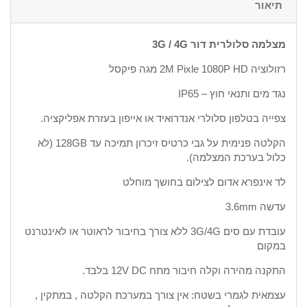
תיאור
מצלמה סלולרית דור 3G / 4G
רזולוציה 2M Pixle 1080P HD מגה פיקסל
נגד מים ותנאי חוץ – IP65
צפייה בטלפון סלולרי אנדרואיד או אייפון בעזרת אפליקציה.
הקלטה פנימית על גבי כרטיס זיכרון תמיכה עד 128GB (לא
כלול בערכת המצלמה).
לד אינפרא אדום לצילום בחושך מוחלט
עדשה 3.6mm
עובדת עם סים 3G/4G ללא צורך בחיבור לראוטר או לאינטרנט
במקום
התקנה מהירה וקלה חיבור מתח 12V DC בלבד.
עצמאית לגמרי בשטח: אין צורך במערכת הקלטה , במתקין ,