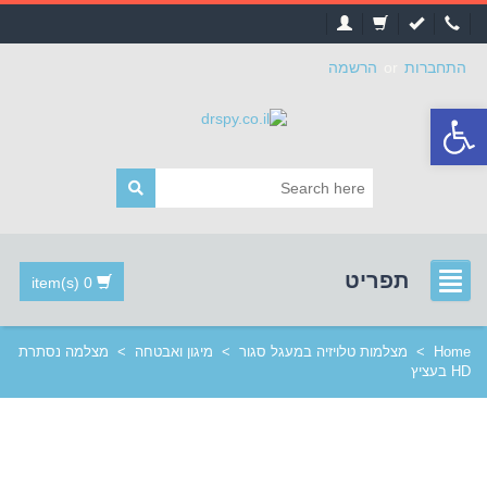
התחברות
or
הרשמה
פתח
סרגל
נגישות
תפריט
0 item(s)
Home
>
מצלמות טלויזיה במעגל סגור
>
מיגון ואבטחה
>
מצלמה נסתרת
HD בעציץ