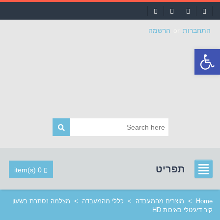
התחברות
or
הרשמה
פתח
סרגל
נגישות
תפריט
0 item(s)
Home
>
מוצרים מהמעבדה
>
כללי מהמעבדה
>
מצלמה נסתרת בשעון
קיר דיגיטלי באיכות HD