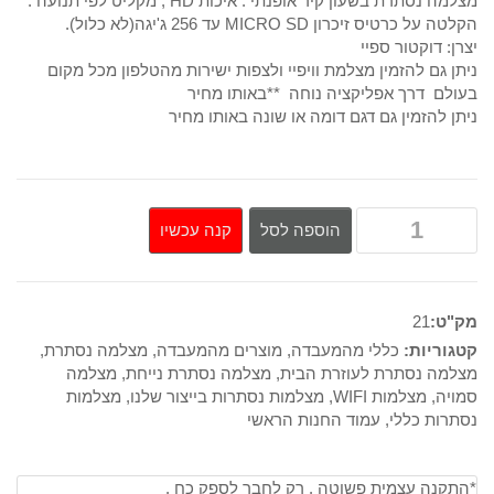
מצלמה נסתרת בשעון קיר אופנתי . איכות HD , מקליט לפי תנועה .
הקלטה על כרטיס זיכרון MICRO SD עד 256 ג'יגה(לא כלול).
היה:
הוא:
יצרן: דוקטור ספיי
ניתן גם להזמין מצלמת וויפיי ולצפות ישירות מהטלפון מכל מקום
1,350₪.
2,500₪.
בעולם דרך אפליקציה נוחה **באותו מחיר
ניתן להזמין גם דגם דומה או שונה באותו מחיר
קנה עכשיו
הוספה לסל
מק"ט:
21
קטגוריות:
כללי מהמעבדה
,
מוצרים מהמעבדה
,
מצלמה נסתרת
,
מצלמה נסתרת לעוזרת הבית
,
מצלמה נסתרת נייחת
,
מצלמה
סמויה
,
מצלמות WIFI
,
מצלמות נסתרות בייצור שלנו
,
מצלמות
נסתרות כללי
,
עמוד החנות הראשי
*התקנה עצמית פשוטה . רק לחבר לספק כח .