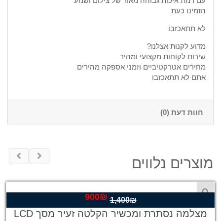
עם רמת איכות גבוהה מאוד של צילום ושמע
הזמינו כעת
לא תתאכזבו
מדוע לקנות אצלנו?
שירות לקוחות מקצועי ומהיר
מחירים אטרקטיביים וזמני אספקה מהירים
אתם לא תתאכזבו
חוות דעת (0)
מוצרים נלווים
900
₪
המחיר
המחיר
1,400
₪
המקורי
הנוכחי
מצלמה נסתרת ומכשיר הקלטה זעיר מסך LCD
היה:
הוא: