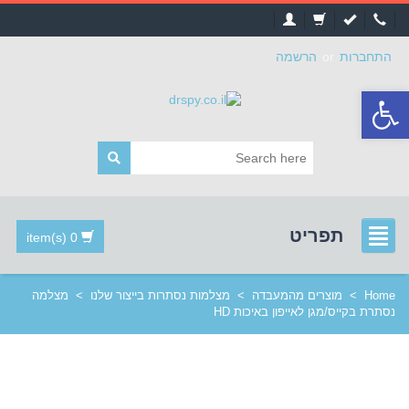
התחברות
or
הרשמה
פתח
סרגל
נגישות
תפריט
0 item(s)
Home
>
מוצרים מהמעבדה
>
מצלמות נסתרות בייצור שלנו
>
מצלמה
נסתרת בקייס/מגן לאייפון באיכות HD