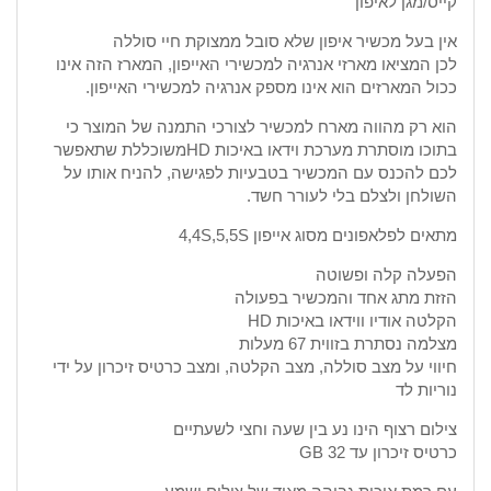
קייס/מגן לאיפון
אין בעל מכשיר איפון שלא סובל ממצוקת חיי סוללה
לכן המציאו מארזי אנרגיה למכשירי האייפון, המארז הזה אינו
ככול המארזים הוא אינו מספק אנרגיה למכשירי האייפון.
הוא רק מהווה מארח למכשיר לצורכי התמנה של המוצר כי
בתוכו מוסתרת מערכת וידאו באיכות HDמשוכללת שתאפשר
לכם להכנס עם המכשיר בטבעיות לפגישה, להניח אותו על
השולחן ולצלם בלי לעורר חשד.
מתאים לפלאפונים מסוג אייפון 4,4S,5,5S
הפעלה קלה ופשוטה
הזזת מתג אחד והמכשיר בפעולה
הקלטה אודיו ווידאו באיכות HD
מצלמה נסתרת בזווית 67 מעלות
חיווי על מצב סוללה, מצב הקלטה, ומצב כרטיס זיכרון על ידי
נוריות לד
צילום רצוף הינו נע בין שעה וחצי לשעתיים
כרטיס זיכרון עד 32 GB