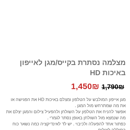
מצלמה נסתרת בקייס/מגן לאייפון
באיכות HD
המחיר
המחיר
1,450
₪
1,790
₪
המקורי
הנוכחי
מגן אייפון המולבש על הטלפון ומצלם באיכות HD את הפגישה או
את מה שמתרחש מול המגן .
היה:
הוא:
אפשר להניח את הטלפון על השולחן ולהפעיל צילום והמגן יצלם את
מה שנמצא מול השולחן באופן נסתר לגמרי .
1,450₪.
1,790₪.
כפתור אחד להפעלה ולכיבוי . יש לד לאינדיקציה כמה נשאר כוח
בסוללה לצילום