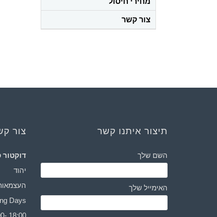
מחירי חיסול
צור קשר
תיצור איתנו קשר
צור קש
השם שלך
דוקטור ס
יהוד
העצמאות 3
האימייל שלך
Working Days: יום ראשו
0- 18:00