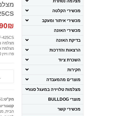
מצלמה נסתרת
מצלמ
מכשירי הקלטה
25CS
מכשירי איתור ומעקב
90
₪
מכשירי האזנה
F-425CS
בדיקת האזנה
מצלמה מ
מצלמת אב
הרצאות והדרכות
פרו ויזין 420 קו
השכרת ציוד
חקירות
מוצרים מהמעבדה
מצלמות טלויזיה במעגל סגור
מק"ט:
51
מוצרי BULLDOG
קטגוריו
מכשירי קשר
הבית
,
מצ