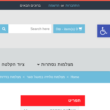
התחברות
or
הרשמה
ברוכים הבאים
פתח
סרגל
נגישות
0
₪
-
0 item(s)
מצלמות נסתרות
ציוד הקלטה
Home
>
מצלמות טלויזיה במעגל סגור
>
מצלמות בודדות 
תפריט