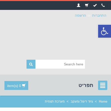
התחברות
or
הרשמה
פתח
סרגל
נגישות
תפריט
0 item(s)
Home
>
ציוד ריגול ומעקב
>
מערכת תצפית