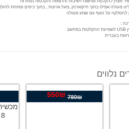
ר מצוין להקלטת פגישות /ישיבות /הרצאות /הקלטות נסתרות
ט מעולה אפילו בתוך תיק/ארנק ,מעל ארונות , בתוך כיסים ומתחת לחול
 להסלקה על הגוף עם שמע מעולה
ה :
ם נלווים
550
₪
המחיר
המ
350
₪
780
₪
המקורי
הנ
 הקלטה מיני 8GB
מכשיר הקלטה מיק
היה:
הו
144 שעות
₪.
780₪.