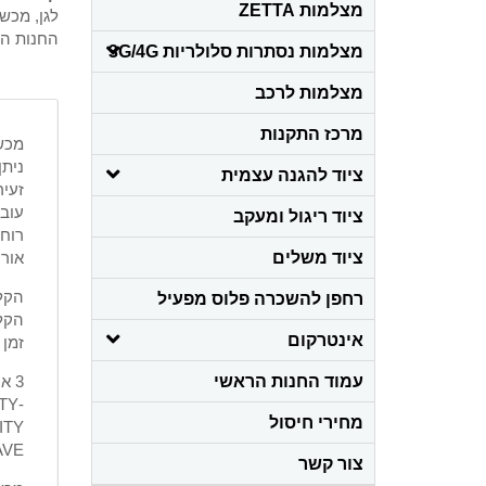
מצלמות ZETTA
לגן
,
מכשי
החנות ה
מצלמות נסתרות סלולריות 3G/4G
מצלמות לרכב
מרכז התקנות
מכשי
ניתן
ציוד להגנה עצמית
זעיר
עובי : 2
ציוד ריגול ומעקב
רוחב: 2
ציוד משלים
אורך :6
הקלטה של
רחפן להשכרה פלוס מפעיל
הקלטה של 
אינטרקום
זמן 
עמוד החנות הראשי
3 איכויות הקלטה :
-MP3HQ – HIGH QUALITY
מחירי חיסול
ITY
AVE
צור קשר