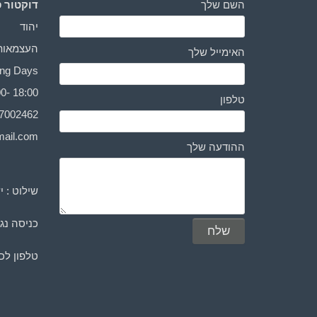
השם שלך
דוקטור ס
יהוד
העצמאות 3
האימייל שלך
Working Days: יום ראשו
0- 18:00
טלפון
-7002462
ail.com
ההודעה שלך
שילוט : י
כניסה נגי
טלפון לכ