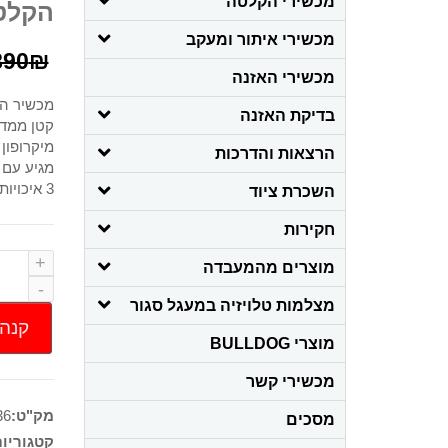
מכשירי הקלטה
הקלטה 
מכשירי איתור ומעקב
890
₪
מכשירי האזנה
מכשיר ה
בדיקת האזנה
קטן ממדי
מיקרופון
הרצאות והדרכות
מגיע עם כבל USB לשמיעת 
3 איכויות לבחירה – ניתן להגדיר דרך המחשב
השכרת ציוד
חקירות
מוצרים מהמעבדה
מצלמות טלויזיה במעגל סגור
קנה 
מוצרי BULLDOG
מכשירי קשר
מק"ט:
36
מסכים
קטגוריו