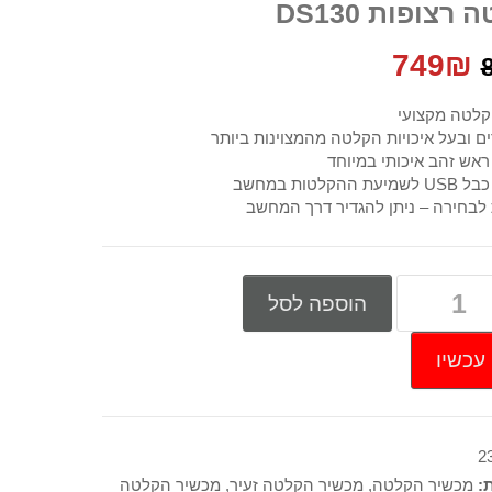
רצופות DS130
המחיר
המחיר
749
₪
המקורי
הנוכחי
קלטה מקצועי
ם ובעל איכויות הקלטה מהמצוינות ביותר
היה:
הוא:
 ראש זהב איכותי במיוחד
ההקלטות במחשב
749₪.
890₪.
הוספה לסל
עכשיו
2
ת:
מכשיר הקלטה
,
מכשיר הקלטה זעיר
,
מכשיר הקלטה