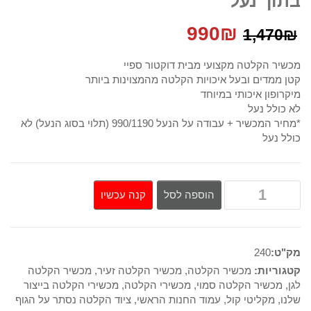
בתוך נעל
המחיר
המחיר
990
₪
1,470
₪
המקורי
הנוכחי
מכשיר הקלטה מקצועי מבית דוקטור ספיי
קטן ממדים ובעל איכויות הקלטה מהמצוינות ביותר
היה:
הוא:
מיקרופון איכותי במיוחד
לא כולל נעל
990₪.
1,470₪.
*מחיר המכשיר + עבודה על הנעל 990/1190 (תלוי בסוג הנעל) לא
כולל נעל
קנה עכשיו
הוספה לסל
מק"ט:
240
קטגוריות:
מכשיר הקלטה
,
מכשיר הקלטה זעיר
,
מכשיר הקלטה
לגן
,
מכשיר הקלטה סמוי
,
מכשירי הקלטה
,
מכשירי הקלטה בייצור
שלנו
,
מקליטי קול
,
עמוד החנות הראשי
,
ציוד הקלטה נסתר על הגוף