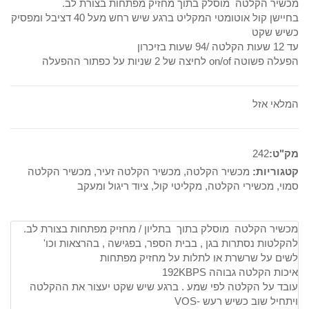
מכשיר הקלטה מוסלק בתוך מחזיק מפתחות בצורת לב.
בחיישן קול אוטומטי המקליט ברגע שיש רחש מעל 40 דציבל ומפסיק
היה:
הוא:
כשיש שקט
עד 12 שעות הקלטה /94 שעות בזיכרון
320₪.
440₪.
הפעלה פשוטה on/of לחיצה של 2 שניות על כפתור ההפעלה
המלאי אזל
מק"ט:
242
קטגוריות:
מכשיר הקלטה
,
מכשיר הקלטה זעיר
,
מכשיר הקלטה
סמוי
,
מכשירי הקלטה
,
מקליטי קול
,
ציוד ריגול ומעקב
מכשיר הקלטה מוסלק בתוך בתליון / מחזיק מפתחות בצורת לב.
להקלטות נסתרות בגן , בבית הספר, בפגישה , בהרצאות וכו'
לשים על שרשרת או לתלות על מחזיק מפתחות
איכות הקלטה גבוהה 192KBPS
עובד על הקלטה לפי שמע . ברגע שיש שקט יעצור את ההקלטה
ויתחיל שוב כשיש רעש -VOS