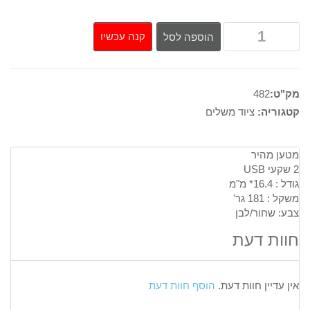
קנה עכשיו
הוספה לסל
מק"ט:
482
קטגוריה:
ציוד משלים
מטען מהיר
2 שקעי USB
גודל : 16.4* מ"מ
משקל : 181 גר'
צבע: שחור/לבן
חוות דעת
אין עדיין חוות דעת.
הוסף חוות דעת