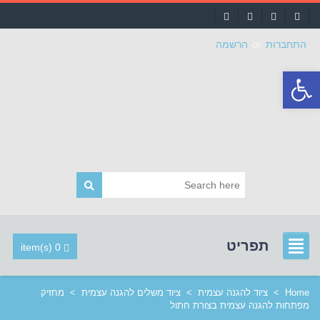
התחברות
or
הרשמה
פתח
סרגל
נגישות
תפריט
0 item(s)
Home
>
ציוד להגנה עצמית
>
ציוד משלים להגנה עצמית
>
מחזיק
מפתחות להגנה עצמית בצורת חתול