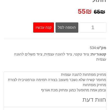
המחיר
המחיר
55
₪
65
₪
המקורי
הנוכחי
קנה עכשיו
הוספה לסל
היה:
הוא:
55₪.
65₪.
מק"ט:
534
קטגוריות:
ציוד טקטי
,
ציוד להגנה עצמית
,
ציוד משלים להגנה
עצמית
מחזיק מפתחות להגנה עצמית
מחומר קשיח שלא נשבר מעוצב בצורה תמימה ונורמטיבית לצורת
מחזיק מפתחות
ובזמן אמת מתופעל כמגן ומחזק מכת אגרוף
חוות דעת