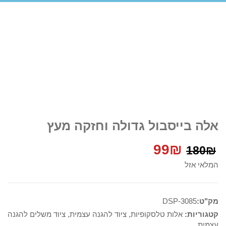
אלה בייסבול גדולה וחזקה מעץ
המחיר
המחיר
99
₪
180
₪
המלאי אזל
המקורי
הנוכחי
היה:
הוא:
מק"ט:
DSP-3085
99₪.
180₪.
קטגוריות:
אלות טלסקופיות
,
ציוד להגנה עצמית
,
ציוד משלים להגנה
עצמית