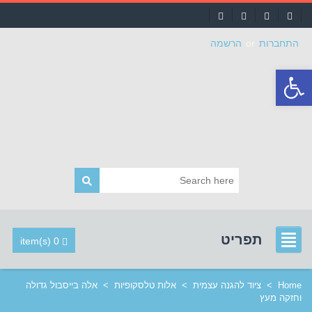
התחברות
or
הרשמה
פתח
סרגל
נגישות
תפריט
0 item(s)
Home
>
ציוד להגנה עצמית
>
אלות טלסקופיות
>
אלה בייסבול גדולה
וחזקה מעץ