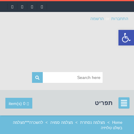
התחברות
or
הרשמה
פתח
סרגל
נגישות
תפריט
0 item(s)
Home
>
מצלמה נסתרת
>
מצלמה סמויה
>
להשכרה***מצלמה
בשלט טלויזיה