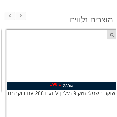
מוצרים נלווים
198
₪
המחיר
המחיר
289
₪
המקורי
הנוכחי
שוקר חשמלי חזק 9 מיליון V דגם 288 עם דוקרנים
היה:
הוא:
198₪.
289₪.