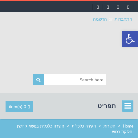
התחברות
or
הרשמה
פתח
סרגל
נגישות
תפריט
0 item(s)
Home
>
חקירות
>
חקירה כלכלית
>
חקירה כלכלית בנושא גירושין
וחלוקת רכוש