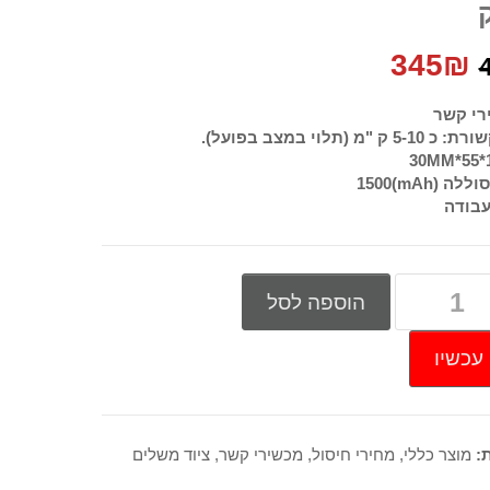
המחיר
המחיר
345
₪
המקורי
הנוכחי
רי קשר
 "מ (תלוי במצב בפועל).
היה:
הוא:
לה (mAh)
1500
345₪.
490₪.
הוספה לסל
עכשיו
ת:
מוצר כללי
,
מחירי חיסול
,
מכשירי קשר
,
ציוד משלים