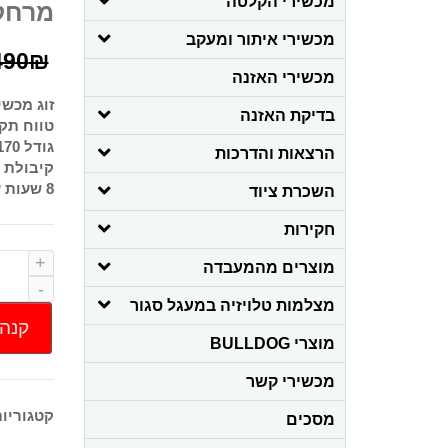
מכשירי הקלטה
מרחק
מכשירי איתור ומעקב
490
₪
מכשירי האזנה
זוג מכשי
בדיקת האזנה
טווח תקשורת: כ 5-10 ק
גודל 170*55*30MM
הרצאות והדרכות
קיבולת סול
8 שעות עבודה
השכרת ציוד
חקירות
מוצרים מהמעבדה
מצלמות טלויזיה במעגל סגור
קנה 
מוצרי BULLDOG
מכשירי קשר
קטגוריו
מסכים