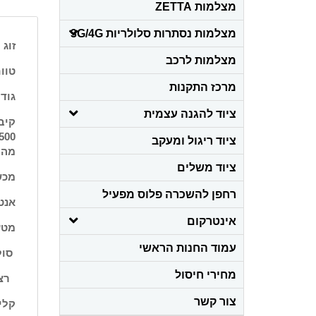
מצלמות ZETTA
מצלמות נסתרות סלולריות 3G/4G
זוג
מצלמות לרכב
טווח תקשו
מרכז התקנות
גודל 170*55
ציוד להגנה עצמית
קיבו
500
ציוד ריגול ומעקב
מה 
ציוד משלים
מכשי
רחפן להשכרה פלוס מפעיל
אנטנ
אינטרקום
מטען 
עמוד החנות הראשי
סול
מחירי חיסול
רצו
צור קשר
קלי