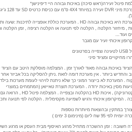
ת פינול זעירה(ראש סיכה) באיכות גבוהה היי דיפינישן*
*מערכת מיני DVR זעירה במיוחד 4
).
המערכת היא באיכות גבוהה HD . המערכת כוללת אופצייה לתיכנות :שעה 
ת , מיחזור הקלטה , הקלטה לפי תנועה או הקלטה רציפה , זמן הקלטה ות
ם ועוד…
רופון איכותי זעיר עם מגבר
יה בסרטונים
רו מחיקויים ומציוד סיני
ציוד באיכות גבוהה מאוד לאורך זמן . המצלמה מוסלקת היטב עם הציוד
 והחדיש ביותר . אין מערכת דומה לזאת .ניתן להסליקה בכל אביזר אחר 
ח . המערכת לא בייצור המוני כך שלא ניתנת לזיהוי לעומת מערכות בילד 
עות מסין באיכות ירודה . המערכת תוצרת טאייואן (המתמחים במוצרי
אלקטרוניקה) , איכות HD בהקלטה ובצפייה . המצ
ה . המיקרופון איכותי ורגיש לשמיעה מקסימלית . הקלטה לפי תנועה ותכנו
צורך במתקין ובהוצאות מיותרות נוספות
ית לפי 95 שח ליום (מינימום 3 ימים )
ה חשובה : זמן ההשכרה מתחיל מרגע האיסוף מבית העסק או מרגע השל