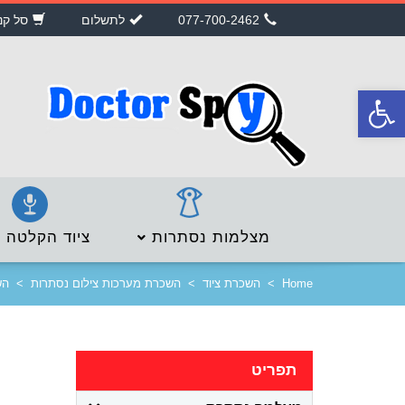
077-700-2462
לתשלום
סל קנ
פתח
סרגל
נגישות
מצלמות נסתרות
ציוד הקלטה
Home
>
השכרת ציוד
>
השכרת מערכות צילום נסתרות
>
השכ
תפריט