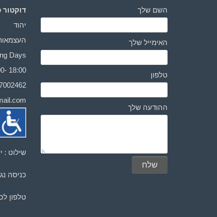
השם שלך
דוקטור ס
יהוד
העצמאות 3
האימייל שלך
Working Days: יום ראשו
0- 18:00
טלפון
-7002462
ail.com
ההודעה שלך
שילוט : י
כניסה נגי
טלפון לכ