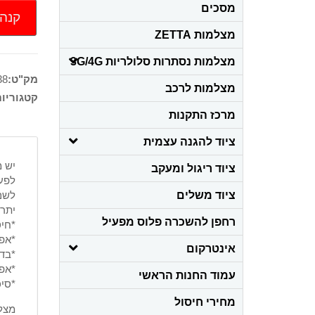
מסכים
קנה 
מצלמות ZETTA
מצלמות נסתרות סלולריות 3G/4G
מק"ט:
38
מצלמות לרכב
קטגוריו
מרכז התקנות
ציוד להגנה עצמית
יש מ
ציוד ריגול ומעקב
לפעמ
ציוד משלים
לשם 
יתרו
רחפן להשכרה פלוס מפעיל
*חיס
*אפש
אינטרקום
*בד"
*אפש
עמוד החנות הראשי
*סיכ
מחירי חיסול
מצלמ