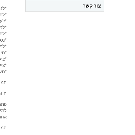
צור קשר
*לנמ
*לתי
*לעו
*למ
*לתי
*נסת
*לתי
*תיע
*ציל
*ציל
*תעו
המער
היזה
פתרו
למינ
אחרו
המע