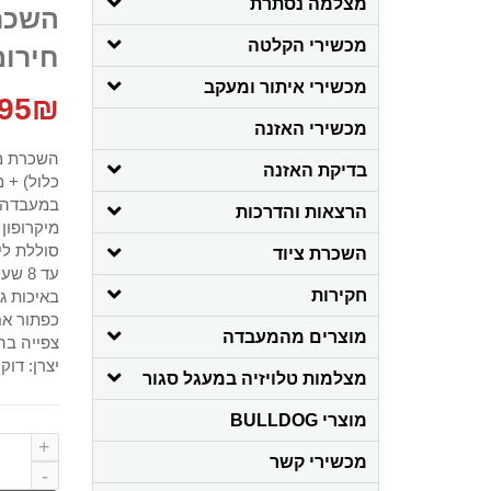
מצלמה נסתרת
השכר
מכשירי הקלטה
חירום עד 7 ימי
מכשירי איתור ומעקב
95
₪
מכשירי האזנה
בדיקת האזנה
כלול) + 
במעבדה ש
הרצאות והדרכות
מיקרופון
השכרת ציוד
עד 8 שעות בהקלטה וצילום רצופים
חקירות
באיכות גב
כפתור א
מוצרים מהמעבדה
צפייה בה
יצרן: דוק
מצלמות טלויזיה במעגל סגור
מוצרי BULLDOG
מכשירי קשר