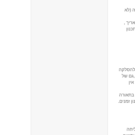
4X ס"מ עם כניסת כרטיס SD עד 128 ג'יגה (לא
ותאריך ,
כנון
 להסלקה
,גם של
אין
למה פינול HD , הרואה גם בתאורה
ן זמנים.
יחה