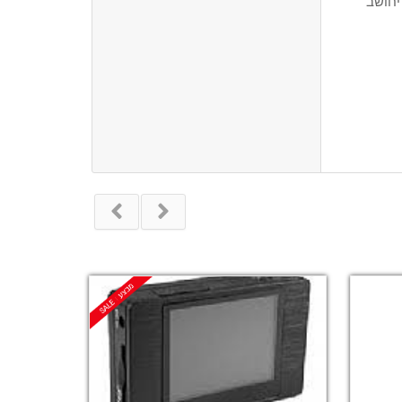
ום , יחושב