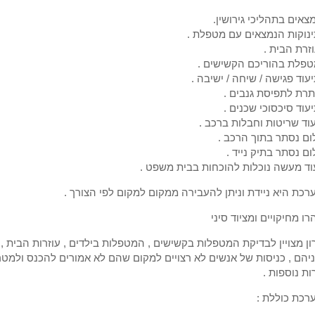
צאים בתהליכי גירושין.
נוקות הנמצאים עם מטפלת .
זרת הבית .
טפלת בהוריכם הקשישים .
עוד פגישה / שיחה / ישיבה .
רת לתפיסת גנבים .
עוד סיכסוכי שכנים .
וד שריטות וחבלות ברכב .
ום נסתר בתוך הרכב .
ום נסתר בתיק נייד .
ד מעשה נוכלות להוכחות בבית משפט .
כת היא ניידת וניתן להעבירה ממקום למקום לפי הצורך .
רו מחיקויים ומציוד סיני
ן מצויין לבדיקת המטפלות בקשישים , המטפלות בילדים , עוזרות הבית , 
יהם , כניסות של אנשים לא רצויים למקום שהם לא אמורים להכנס ולמטר
ת נוספות .
רכת כוללת :