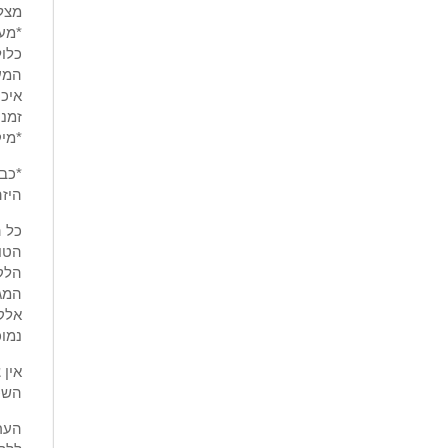
מצלמ
כלול
איכו
זמני
*מיק
*כבל USB לטעינה וצפי
היזה
כל ה
הטוב
הלקו
המגי
נמוכ
אין 
השכרה יומ
הער