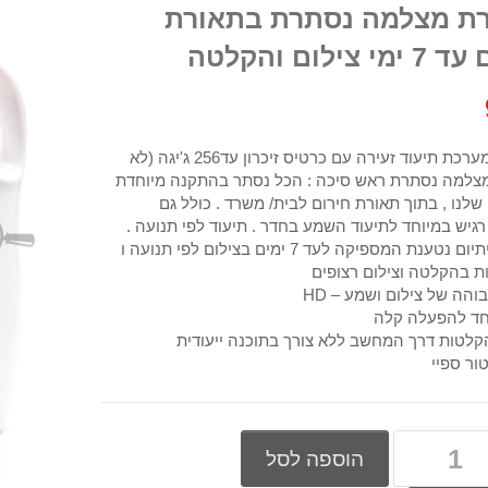
ת מצלמה נסתרת בתאורת
 צילום והקלטה
השכרת מערכת תיעוד זעירה עם כרטיס זיכרון עד256 ג'יגה (לא
מצלמה נסתרת ראש סיכה : הכל נסתר בהתקנה מיוחדת
לנו , בתוך תאורת חירום לבית/ משרד . כולל גם
 רגיש במיוחד לתיעוד השמע בחדר . תיעוד לפי תנועה .
סוללת ליתיום נטענת המספיקה לעד 7 ימים בצילום לפי תנועה ו
והה של צילום ושמע – HD
חד להפעלה קלה
קלטות דרך המחשב ללא צורך בתוכנה ייעודית
טור ספיי
הוספה לסל