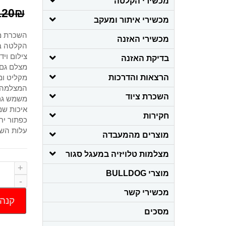
מכשירי הקלטה
120
₪
מכשירי איתור ומעקב
השכרת מ
מכשירי האזנה
הקלטה באיכו
צילום ויד
בדיקת האזנה
מצלם גם 
הרצאות והדרכות
מקליט ומצלם
המצלמה 
השכרת ציוד
משמש גם כמטען USB נייד 
איכות שמ
חקירות
כפתור יח
עלות השכרה ליום 95
מוצרים מהמעבדה
מצלמות טלויזיה במעגל סגור
מוצרי BULLDOG
מכשירי קשר
קנה 
מסכים