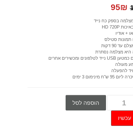
המחיר
המחיר
95
₪
המקורי
הנוכחי
צלמה בספק כח נייד
ת HD 720P
היה:
הוא:
או + אודיו
תמונות סטילס
95₪.
120₪.
 עד 90 דקות
היא מצלמה נסתרת
לטלפונים ומכשירים אחרים
ע מעולה
יד להפעלה
 ש"ח מינימום 3 ימים
הוספה לסל
עכשיו