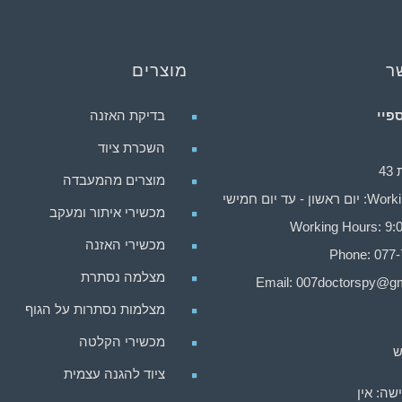
ר
מוצרים
פיי
בדיקת האזנה
השכרת ציוד
4
מוצרים מהמעבדה
ן - עד יום חמישי
מכשירי איתור ומעקב
Working Hours: 9:0
מכשירי האזנה
Phone: 077
מצלמה נסתרת
Email:
007doctorspy@gm
מצלמות נסתרות על הגוף
מכשירי הקלטה
ש
ציוד להגנה עצמית
שה: אין