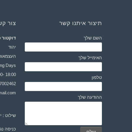
תיצור איתנו קשר
צור קש
השם שלך
דוקטור ס
יהוד
העצמאות 3
האימייל שלך
Working Days: יום ראשו
0- 18:00
טלפון
-7002462
ail.com
ההודעה שלך
שילוט : י
כניסה נגי