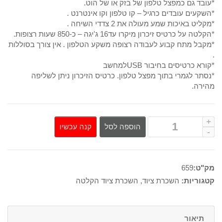
*עובד גם כמפצל טלפון של בזק או של הוט.
*השקעים עובדים כרגיל – קו טלפון וקו אינטרנט .
*מקליט באיכות שמע מעולה את 2 צדדי השיחה .
*הקלטה על כרטיס זיכרון מיקרו עד16 ג'יגה – כ-850 שעות רצופות.
*מקבל מתח קבוע לעבודה רצופה משקע הטלפון . אין צורך בסוללות
.
*קורא כרטיסים בחיבור USBלמחשב
*נסתר לגמרי בתוך מפצל טלפון. כרטיס הזיכרון ניתן לשליפה
מהירה.
קנה עכשיו
הוספה לסל
מק"ט:
659
קטגוריות:
השכרת ציוד
,
השכרת ציוד הקלטה
תיאור