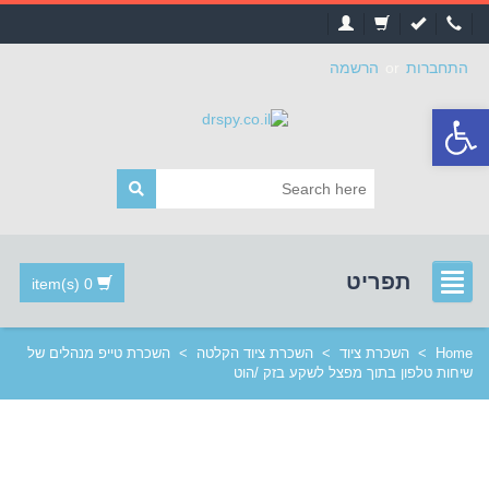
התחברות
or
הרשמה
פתח
סרגל
נגישות
תפריט
0 item(s)
Home
>
השכרת ציוד
>
השכרת ציוד הקלטה
>
השכרת טייפ מנהלים של
שיחות טלפון בתוך מפצל לשקע בזק /הוט