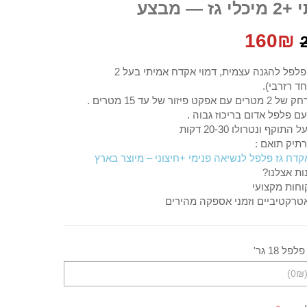
גז — מבצע
המחיר
המחיר
160
₪
המקורי
הנוכחי
אקדח גז פלפל להגנה עצמית, דמוי אקדח אמיתי בעל 2
ד רזרבי).
היה:
הוא:
קט פיזור של עד 15 מטרים .
ם פלפל אדום בריכוז גבוה .
160₪.
270₪.
וקף ונטרולו 20-30 דקות
רתיק תואם :
קדח גז פלפל לנשיאה פנימי +חיצוני – מיוצר בארץ
ות אצלנו?
וחות מקצועי
טרקטיביים וזמני אספקה מהירים
פל 18 גר'