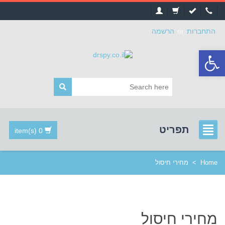
התחברות
or
הרשמה
פתח
סרגל
נגישות
תפריט
0 item(s)
Home
>
מחירי חיסול
מחירי חיסול