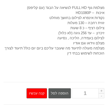
המקורי
הנוכחי
מצלמת גוף FULL HD לנשיאה על הבגד (עם קליפס)
איכות – HD1080P
היה:
הוא:
נקודות אינפרא לצילום בחושך מוחלט
זווית רחבה – 130 מעלות
390₪.
500₪.
צילום רציף – כ 8 שעות
זיכרון – עד 256 גיגה (לא כלול)
לצילום בעמידה, הליכה , נסיעה
מצלם ווידאו וגם אודיו
מצלמה מעולה לתיעוד מה שעובר עליכם ביום יום כולל תיעוד לצורך
הוכחות לשימוש בבתי דין
קנה עכשיו
הוספה לסל