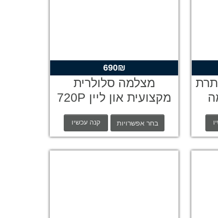
יר
690
₪
כחי
תרת
מצלמה סלולרית
:
ה
מקצועית און ליין 720P
4,90
HD
ו
קנה עכשיו
בחר אפשרויות