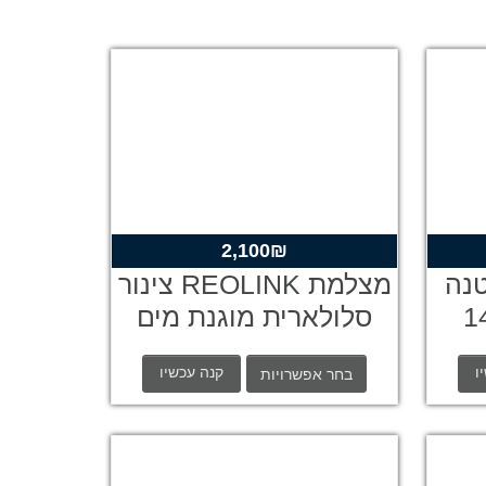
יר
2,100
₪
חי
נה
מצלמת REOLINK צינור
צילום 140
סלולארית מוגנת מים
9
ו
קנה עכשיו
בחר אפשרויות